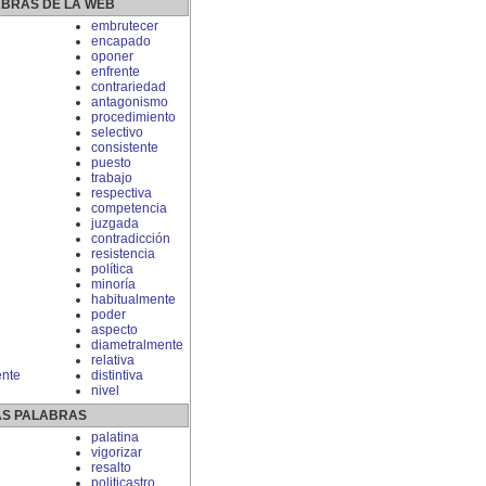
ABRAS DE LA WEB
embrutecer
encapado
oponer
enfrente
contrariedad
antagonismo
procedimiento
selectivo
consistente
puesto
trabajo
respectiva
competencia
juzgada
contradicción
resistencia
política
minoría
habitualmente
poder
aspecto
diametralmente
relativa
ente
distintiva
nivel
S PALABRAS
palatina
vigorizar
resalto
politicastro