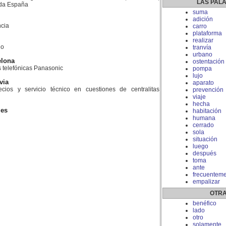
LAS PAL
toda España
suma
adición
cia
carro
plataforma
realizar
do
tranvía
urbano
elona
ostentación
as telefónicas Panasonic
pompa
lujo
via
aparato
ios y servicio técnico en cuestiones de centralitas
prevención
viaje
hecha
les
habitación
humana
cerrado
sola
situación
luego
después
toma
ante
frecuentem
empalizar
OTRA
benéfico
lado
otro
solamente