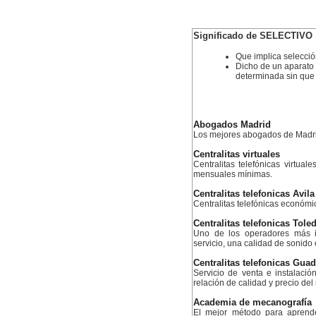
Significado de SELECTIVO
Que implica selecci
Dicho de un aparato 
determinada sin que
Abogados Madrid
Los mejores abogados de Madr
Centralitas virtuales
Centralitas telefónicas virtual
mensuales mínimas.
Centralitas telefonicas Avila
Centralitas telefónicas económ
Centralitas telefonicas Tole
Uno de los operadores más i
servicio, una calidad de sonido
Centralitas telefonicas Guad
Servicio de venta e instalació
relación de calidad y precio de
Academia de mecanografía
El mejor método para aprend