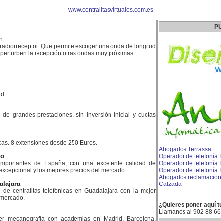
www.centralitasvirtuales.com.es
P
ón
radiorreceptor: Que permite escoger una onda de longitud
 perturben la recepción otras ondas muy próximas
id
es de grandes prestaciones, sin inversión inicial y cuotas
icas. 8 extensiones desde 250 Euros.
Abogados Terrassa
do
Operador de telefonía I
mportantes de España, con una excelente calidad de
Operador de telefonía 
 excepcional y los mejores precios del mercado.
Operador de telefonía I
Abogados reclamacione
alajara
Calzada
n de centralitas telefónicas en Guadalajara con la mejor
l mercado.
¿Quieres poner aquí t
Llamanos al 902 88 66
er mecanografía con academias en Madrid, Barcelona,